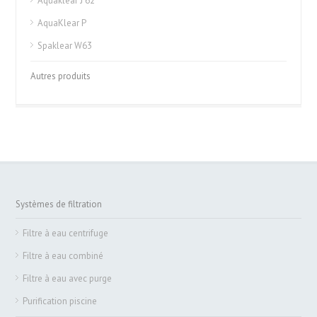
Aquaklear J 62
AquaKlear P
Spaklear W63
Autres produits
Systèmes de filtration
Filtre à eau centrifuge
Filtre à eau combiné
Filtre à eau avec purge
Purification piscine